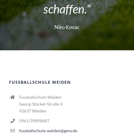
schaffen.“
Niko Kovac
FUSSBALLSCHULE WEIDEN
Fussballschule Weiden
Georg-Stöckel-Straße 4
92637 Weiden
0961/39898687
fussballschule-weiden@gmx.de